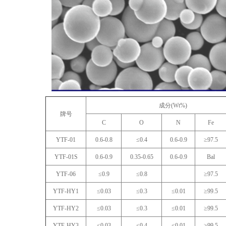
成分(Wt%)
牌号
C
O
N
Fe
YTF-01
0.6-0.8
≤0.4
0.6-0.9
≥97.5
YTF-01S
0.6-0.9
0.35-0.65
0.6-0.9
Bal
YTF-06
≤0.9
≤0.8
≥97.5
YTF-HY1
≤0.03
≤0.3
≤0.01
≥99.5
YTF-HY2
≤0.03
≤0.3
≤0.01
≥99.5
YTF-HY3
≤0.03
≤0.4
≤0.01
≥99.5