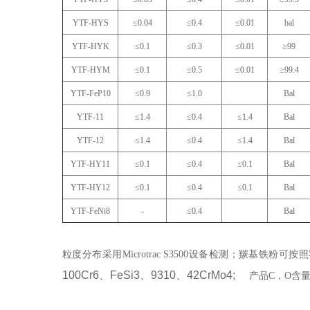
YTF-HYS
≤0.04
≤0.4
≤0.01
bal
YTF-HYK
≤0.1
≤0.3
≤0.01
≥99
YTF-HYM
≤0.1
≤0.5
≤0.01
≥99.4
YTF-FeP10
≤0.9
≤1.0
Bal
YTF-11
≤1.4
≤0.4
≤1.4
Bal
YTF-12
≤1.4
≤0.4
≤1.4
Bal
YTF-HY11
≤0.1
≤0.4
≤0.1
Bal
YTF-HY12
≤0.1
≤0.4
≤0.1
Bal
YTF-FeNi8
-
≤0.4
Bal
粒度分布采用Microtrac S3500设备检测；羰基铁粉
100Cr6、FeSi3、9310、42CrMo4;
产品C，O含