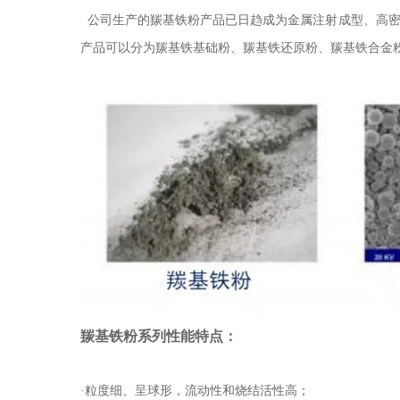
公司生产的羰基铁粉产品已日趋成为金属注射成型、高密
产品可以分为羰基铁基础粉、羰基铁还原粉、羰基铁合金
羰基铁粉系列性能特点：
·粒度细、呈球形，流动性和烧结活性高；