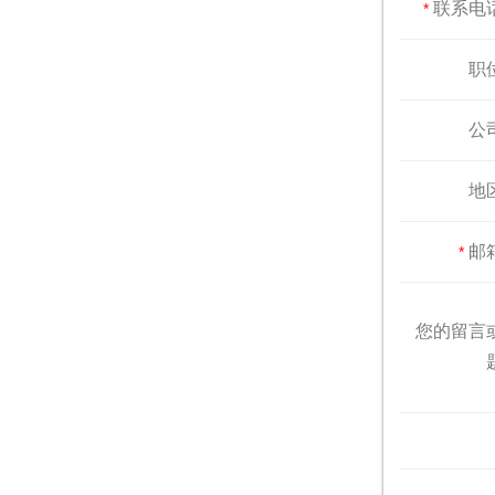
联系电
*
职
公
地
邮
*
您的留言