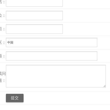
话：
位：
司：
区：
箱：
或问
题：